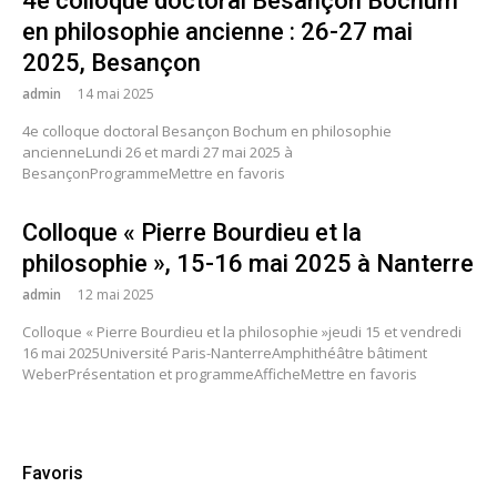
4e colloque doctoral Besançon Bochum
en philosophie ancienne : 26-27 mai
2025, Besançon
admin
14 mai 2025
4e colloque doctoral Besançon Bochum en philosophie
ancienneLundi 26 et mardi 27 mai 2025 à
BesançonProgrammeMettre en favoris
Colloque « Pierre Bourdieu et la
philosophie », 15-16 mai 2025 à Nanterre
admin
12 mai 2025
Colloque « Pierre Bourdieu et la philosophie »jeudi 15 et vendredi
16 mai 2025Université Paris-NanterreAmphithéâtre bâtiment
WeberPrésentation et programmeAfficheMettre en favoris
Favoris