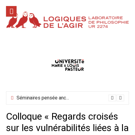
Aller
au
contenu
Conférences hors les murs mai-juin-juillet 2026
Séminaires pensée ancienne mai-juin 2026
Colloque « Regards croisés
sur les vulnérabilités liées à la