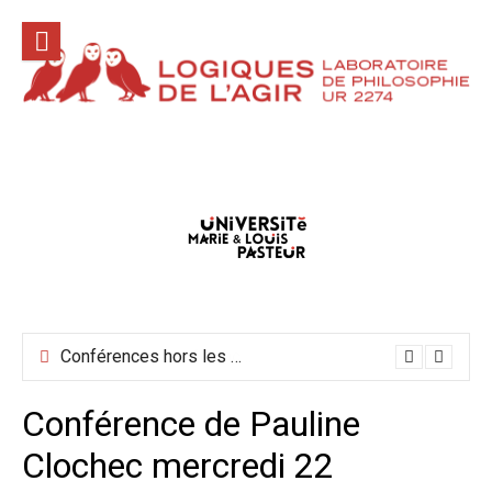
Aller
au
contenu
Conférences hors les murs mai-juin-juillet 2026
Conférence de Pauline
Clochec mercredi 22