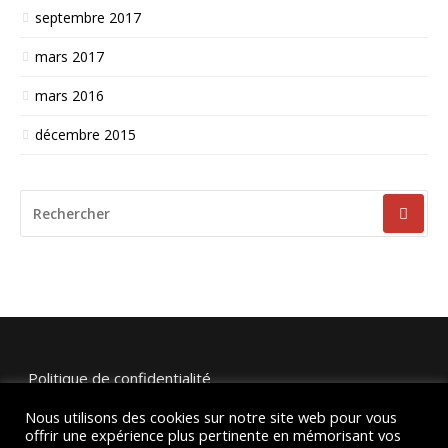
septembre 2017
mars 2017
mars 2016
décembre 2015
RECHERCHER
POUR
:
Politique de confidentialité
Nous utilisons des cookies sur notre site web pour vous
Mentions légales et crédits
offrir une expérience plus pertinente en mémorisant vos