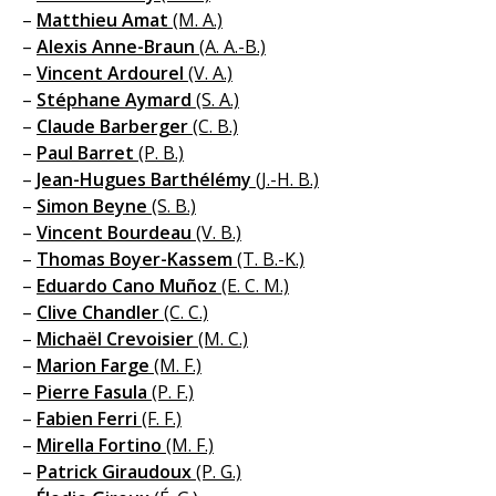
–
Matthieu Amat
(M. A.)
–
Alexis Anne-Braun
(A. A.-B.)
–
Vincent Ardourel
(V. A.)
–
Stéphane Aymard
(S. A.)
–
Claude Barberger
(C. B.)
–
Paul Barret
(P. B.)
–
Jean-Hugues Barthélémy
(J.-H. B.)
–
Simon Beyne
(S. B.)
–
Vincent Bourdeau
(V. B.)
–
Thomas Boyer-Kassem
(T. B.-K.)
–
Eduardo Cano Muñoz
(E. C. M.)
–
Clive Chandler
(C. C.)
–
Michaël Crevoisier
(M. C.)
–
Marion Farge
(M. F.)
–
Pierre Fasula
(P. F.)
–
Fabien Ferri
(F. F.)
–
Mirella Fortino
(M. F.)
–
Patrick Giraudoux
(P. G.)