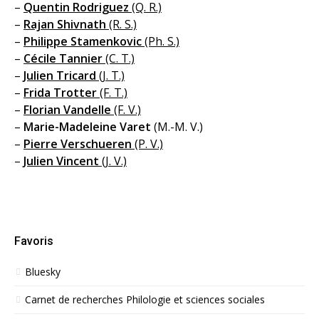
–
Quentin Rodriguez
(Q. R.)
–
Rajan Shivnath
(R. S.)
–
Philippe Stamenkovic
(Ph. S.)
–
Cécile Tannier
(C. T.)
–
Julien Tricard
(J. T.)
–
Frida Trotter
(F. T.)
–
Florian Vandelle
(F. V.)
–
Marie-Madeleine Varet
(M.-M. V.)
–
Pierre Verschueren
(P. V.)
–
Julien Vincent
(J. V.)
Favoris
Bluesky
Carnet de recherches Philologie et sciences sociales