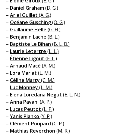
–
Élodie Giroux
(É. G.)
–
Daniel Graham
(D. G.)
–
Ariel Guillet
(A. G.)
–
Océane Gusching
(O. G.)
–
Guillaume Helle
(G. H.)
–
Benjamin Lache
(B. L.)
–
Baptiste Le Bihan
(B. L. B.)
–
Laurie Letertre
(L. L.)
–
Étienne Ligout
(É. L.)
–
Arnaud Macé
(A. M.)
–
Lora Mariat
(L. M.)
–
Céline Marty
(C. M.)
–
Luc Monney
(L. M.)
–
Elena Loredana Negut
(E. L. N.)
–
Anna Pavani
(A. P.)
–
Lucas Peutot
(L. P.)
–
Yanis Pianko
(Y. P.)
–
Clément Poupard
(C. P.)
–
Mathias Reverchon
(M. R.)