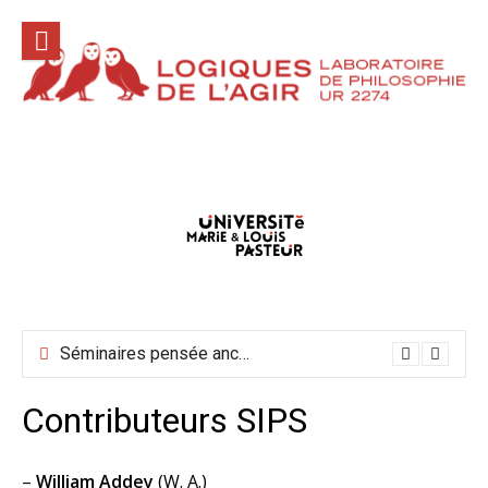
Aller
au
contenu
Conférences hors les murs mai-juin-juillet 2026
Séminaires pensée ancienne mai-juin 2026
Contributeurs SIPS
–
William Addey
(W. A.)