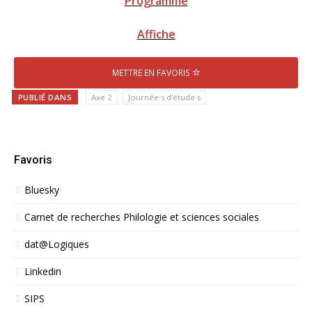
Programme
Affiche
METTRE EN FAVORIS
PUBLIÉ DANS
Axe 2
Journée·s d'étude·s
Favoris
Bluesky
Carnet de recherches Philologie et sciences sociales
dat@Logiques
Linkedin
SIPS