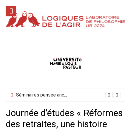
Aller
au
contenu
Conférences hors les murs mai-juin-juillet 2026
Séminaires pensée ancienne mai-juin 2026
Journée d’études « Réformes
des retraites, une histoire