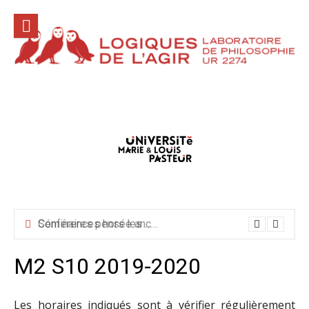
Aller
au
contenu
Conférences hors les murs mai-juin-juillet 2026
M2 S10 2019-2020
Les horaires indiqués sont à vérifier régulièrement