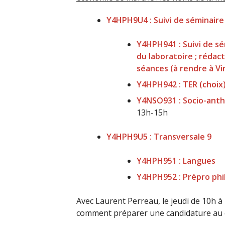
Y4HPH9U4 : Suivi de séminaire
Y4HPH941 : Suivi de sé
du laboratoire ; rédac
séances (à rendre à V
Y4HPH942 : TER (choix)
Y4NSO931 : Socio-anth
13h-15h
Y4HPH9U5 : Transversale 9
Y4HPH951 : Langues
Y4HPH952 : Prépro phi
Avec Laurent Perreau, le jeudi de 10h à
comment préparer une candidature au c