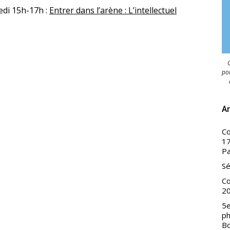
edi 15h-17h :
Entrer dans l’arène : L’intellectuel
C
pou
Ar
Co
17
Pa
Sé
Co
2
5e
ph
B