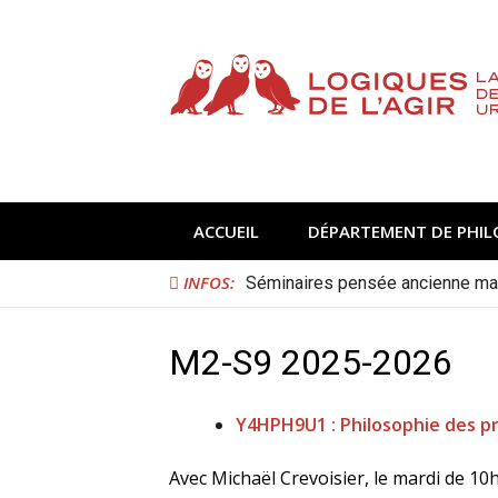
Aller
au
contenu
ACCUEIL
DÉPARTEMENT DE PHIL
INFOS:
Séminaires pensée ancienne mai
Conférences hors les murs mai-ju
M2-S9 2025-2026
Y4HPH9U1 : Philosophie des p
Avec Michaël Crevoisier, le mardi de 10h