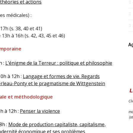
théories et actions
es médicales) :
17h (s. 38, 40 et 41)
3h à 16h (s. 42, 43, 45 et 46)
Ag
emporaine
h :
L’énigme de la Terreur : politique et philosophie
10h à 12h :
Langage et formes de vie. Regards
rleau-Ponty et le pragmatisme de Wittgenstein
rale et méthodologique
Cl
0h à 12h :
Penser la violence
ma
(a
8h :
Mode de production capitaliste, capitalisme,
odernité économique et ses problèmes