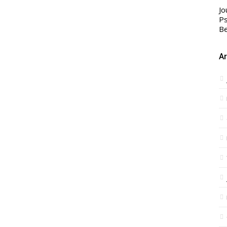
Jo
Ps
Be
Ar