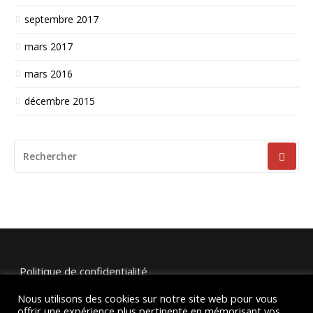
septembre 2017
mars 2017
mars 2016
décembre 2015
RECHERCHER
POUR
:
Politique de confidentialité
Nous utilisons des cookies sur notre site web pour vous
Mentions légales et crédits
offrir une expérience plus pertinente en mémorisant vos