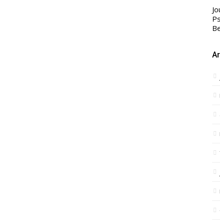
Jo
Ps
Be
Ar