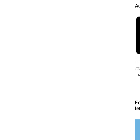
Ac
Cl
a
Fo
le