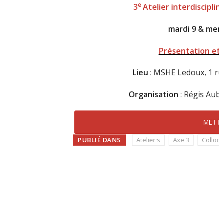
e
3
Atelier interdiscipli
mardi 9 & me
Présentation e
Lieu
: MSHE Ledoux, 1 
Organisation
: Régis Au
METT
PUBLIÉ DANS
Atelier·s
Axe 3
Collo