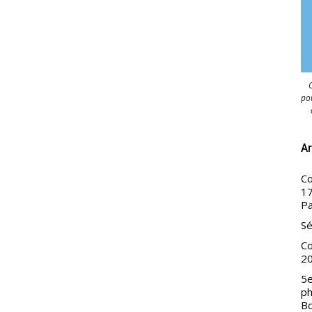
C
pou
Ar
Co
17
Pa
Sé
Co
2
5e
ph
B