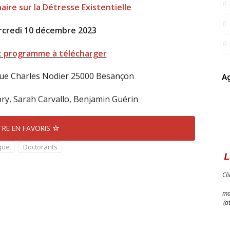
naire sur la Détresse Existentielle
rcredi 10 décembre 2023
t programme à télécharger
rue Charles Nodier 25000 Besançon
Ag
bry, Sarah Carvallo, Benjamin Guérin
RE EN FAVORIS
que
Doctorants
Cl
ma
(a