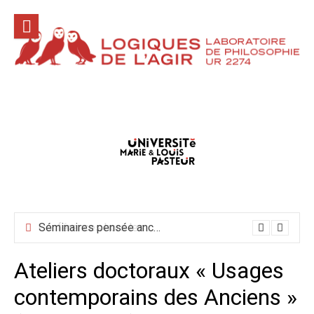
Aller
au
contenu
Conférences hors les murs mai-juin-juillet 2026
Ateliers doctoraux « Usages
contemporains des Anciens »