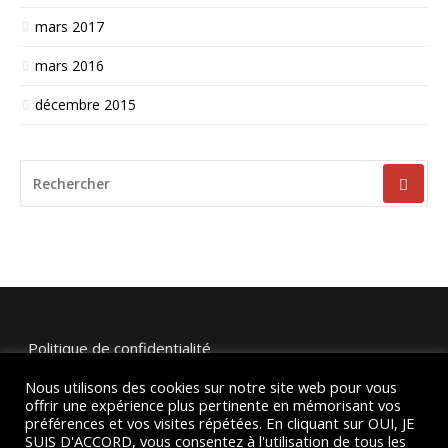
mars 2017
mars 2016
décembre 2015
RECHERCHER
POUR
:
Politique de confidentialité
Nous utilisons des cookies sur notre site web pour vous
Mentions légales et crédits
offrir une expérience plus pertinente en mémorisant vos
préférences et vos visites répétées. En cliquant sur OUI, JE
SUIS D'ACCORD, vous consentez à l'utilisation de tous les