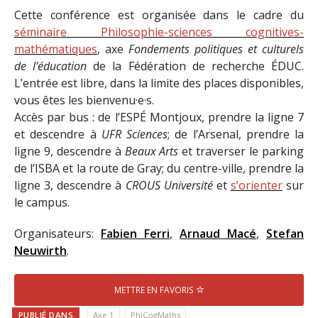
Cette conférence est organisée dans le cadre du
séminaire Philosophie-sciences cognitives-
mathématiques
, axe
Fondements politiques et culturels
de l’éducation
de la Fédération de recherche ÉDUC.
L’entrée est libre, dans la limite des places disponibles,
vous êtes les bienvenu·e·s.
Accès par bus : de l’ESPÉ Montjoux, prendre la ligne 7
et descendre à
UFR Sciences
; de l’Arsenal, prendre la
ligne 9, descendre à
Beaux Arts
et traverser le parking
de l’ISBA et la route de Gray; du centre-ville, prendre la
ligne 3, descendre à
CROUS Université
et
s’orienter
sur
le campus.
Organisateurs:
Fabien Ferri
,
Arnaud Macé
,
Stefan
Neuwirth
.
METTRE EN FAVORIS
PUBLIÉ DANS
Axe 1
PhiCogMaths