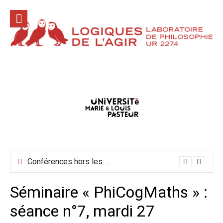
Aller
au
contenu
Conférences hors les murs mai-juin-juillet 2026
Séminaire « PhiCogMaths » :
séance n°7, mardi 27