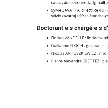
cours : denis.viennet[at]gmail[
Sylvie ZAVATTA, directrice du 
sylvie.zavatta[at]frac-franche-
Doctorant·e·s chargé·e·s 
Florian VANDELLE : florian.vand
Guillaume FLOC’H : guillaume.fl
Nicolas ANTOSZKIEWICZ : nicola
Pierre-Alexandre CRETTEZ : pie