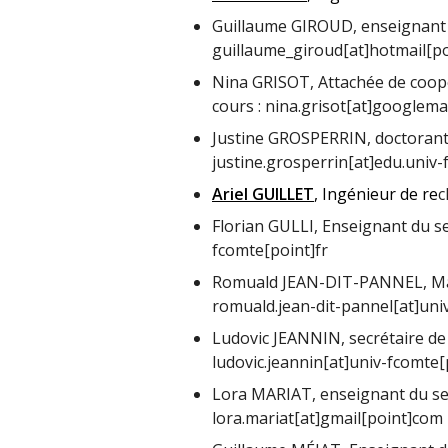
Guillaume GIROUD, enseignant 
guillaume_giroud[at]hotmail[po
Nina GRISOT, Attachée de coopér
cours : nina.grisot[at]googlema
Justine GROSPERRIN, doctorante
justine.grosperrin[at]edu.univ-
Ariel GUILLET
, Ingénieur de re
c
Florian GULLI, Enseignant du sec
fcomte[point]fr
Romuald JEAN-DIT-PANNEL, Maî
romuald.jean-dit-pannel[at]uni
Ludovic JEANNIN, secrétaire de 
ludovic.jeannin[at]univ-fcomte[
Lora MARIAT, enseignant du sec
lora.mariat[at]gmail[point]com