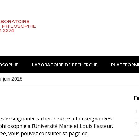
OSOPHIE
LABORATOIRE DE RECHERCHE
PLATEFORME
in-juillet 2026
Fa
es enseignant·e·s-chercheur·e·s et enseignant·e·s
 philosophie à
l’Université Marie et Louis Pasteur
.
nt·e, vous pouvez consulter sa page de