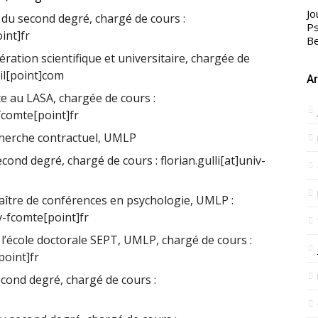
Jo
du second degré, chargé de cours :
Ps
int]fr
Be
ation scientifique et universitaire, chargée de
il[point]com
Ar
 au LASA, chargée de cours :
fcomte[point]fr
herche contractuel, UMLP
ond degré, chargé de cours : florian.gulli[at]univ-
tre de conférences en psychologie, UMLP :
v-fcomte[point]fr
l’école doctorale SEPT, UMLP, chargé de cours :
point]fr
ond degré, chargé de cours :