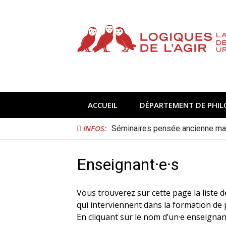
Aller
au
contenu
ACCUEIL
DÉPARTEMENT DE PHIL
INFOS:
Conférences hors les murs mai-ju
Enseignant·e·s
Vous trouverez sur cette page la liste d
qui interviennent dans la formation de
En cliquant sur le nom d’un·e enseigna