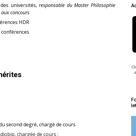
 des universités,
responsable du Master Philosophie
Ac
n aux concours
nférences HDR
e conférences
Cl
a
érites
Fo
le
 du second degré, chargé de cours
iobip, chargée de cours :