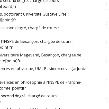
 second degré, chargé de cours :
[point]fr
, doctorant Université Gustave Eiffel :
l[point]fr
second degré, chargé de cours :
 l’INSPÉ de Besançon, chargée de cours :
point]fr
iversitaire Mégevand, Besançon, chargée de
mte[point]fr
ences en physique, UMLP : simon.neves[at]univ-
érences en philosophie à l’INSPÉ de Franche-
fcomte[point]fr
 second degré, chargé de cours :
m