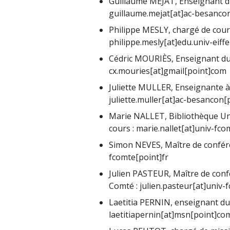
Guillaume MÉJAT, Enseignant du
guillaume.mejat[at]ac-besancon
Philippe MESLY, chargé de cours
philippe.mesly[at]edu.univ-eiffe
Cédric MOURIÈS, Enseignant du 
cx.mouries[at]gmail[point]com
Juliette MULLER, Enseignante à
juliette.muller[at]ac-besancon[
Marie NALLET, Bibliothèque Un
cours : marie.nallet[at]univ-fco
Simon NEVES, Maître de confér
fcomte[point]fr
Julien PASTEUR, Maître de conf
Comté : julien.pasteur[at]univ-
Laetitia PERNIN, enseignant du
laetitiapernin[at]msn[point]co