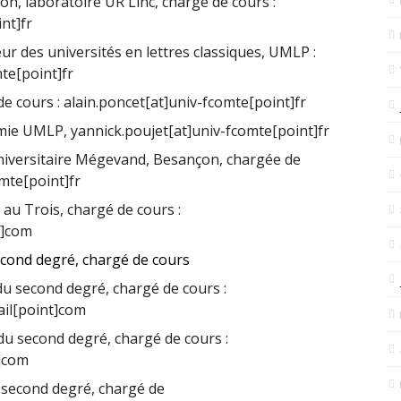
n, laboratoire UR Linc, chargé de cours :
nt]fr
r des universités en lettres classiques, UMLP :
mte[point]fr
e cours : alain.poncet[at]univ-fcomte[point]fr
ie UMLP, yannick.poujet[at]univ-fcomte[point]fr
iversitaire Mégevand, Besançon, chargée de
omte[point]fr
au Trois, chargé de cours :
t]com
econd degré, chargé de cours
u second degré, chargé de cours :
il[point]com
 second degré, chargé de cours :
]com
second degré, chargé de