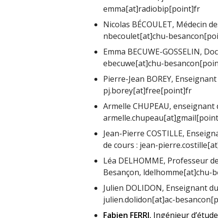
emma[at]radiobip[point]fr
Nicolas BÉCOULET, Médecin des
nbecoulet[at]chu-besancon[poi
Emma BECUWE-GOSSELIN, Docte
ebecuwe[at]chu-besancon[poin
Pierre-Jean BOREY, Enseignant 
pj.borey[at]free[point]fr
Armelle CHUPEAU, enseignant d
armelle.chupeau[at]gmail[poin
Jean-Pierre COSTILLE, Enseigna
de cours : jean-pierre.costille[
Léa DELHOMME, Professeur des
Besançon, ldelhomme[at]chu-b
Julien DOLIDON, Enseignant du 
julien.dolidon[at]ac-besancon[p
Fabien
FERRI
, Ingénieur d’étud