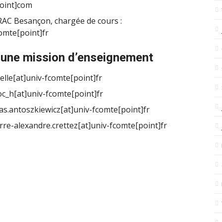
point]com
FRAC Besançon, chargée de cours :
comte[point]fr
d’une mission d’enseignement
elle[at]univ-fcomte[point]fr
oc_h[at]univ-fcomte[point]fr
s.antoszkiewicz[at]univ-fcomte[point]fr
rre-alexandre.crettez[at]univ-fcomte[point]fr