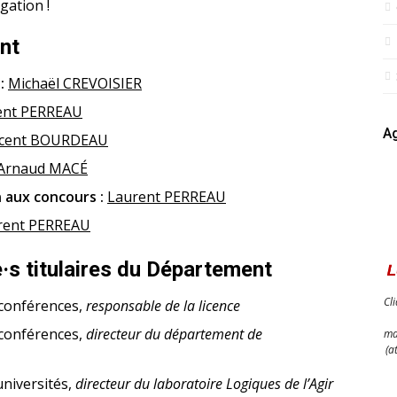
gation !
nt
 :
Michaël CREVOISIER
ent PERREAU
Ag
ncent BOURDEAU
Arnaud MACÉ
 aux concours :
Laurent PERREAU
rent PERREAU
·s titulaires du Département
Cl
 conférences,
responsable de la licence
 conférences,
directeur du département de
ma
(a
universités,
directeur du laboratoire Logiques de l’Agir