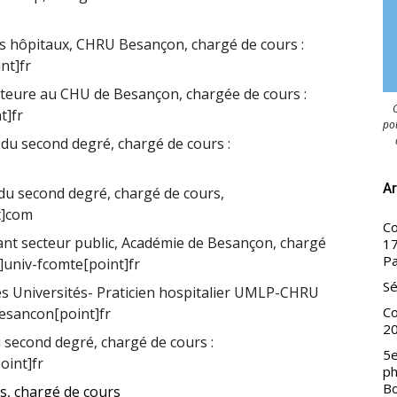
 hôpitaux, CHRU Besançon, chargé de cours :
nt]fr
ure au CHU de Besançon, chargée de cours :
C
t]fr
pou
du second degré, chargé de cours :
Ar
u second degré, chargé de cours,
t]com
Co
nt secteur public, Académie de Besançon, chargé
17
Pa
at]univ-fcomte[point]fr
Sé
 Universités- Praticien hospitalier UMLP-CHRU
Co
esancon[point]fr
2
second degré, chargé de cours :
5e
oint]fr
ph
B
es, chargé de cours