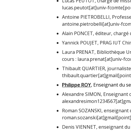
Lucas PEUTOT, chargé de missio
lucas.peutot[at]univ-fcomte[poi
Antoine PIETROBELLI, Professeu
antoine.pietrobelli[at]univ-fco
Alain PONCET, éditeur, chargé d
Yannick POUJET, PRAG IUT Chim
Laura PRENAT, Bibliothèque Un
cours : laura.prenat[at]univ-fc
Thibault QUARTIER, journaliste 
thibault.quartier[at]gmail[poin
Philippe ROY
, Enseignant du s
Alexandre SIMON, Enseignant d
alexandresimon1234567[at]gma
Roman SOZANSKI, enseignant du
roman.sozanski[at]gmail[point
Denis VIENNET, enseignant du 