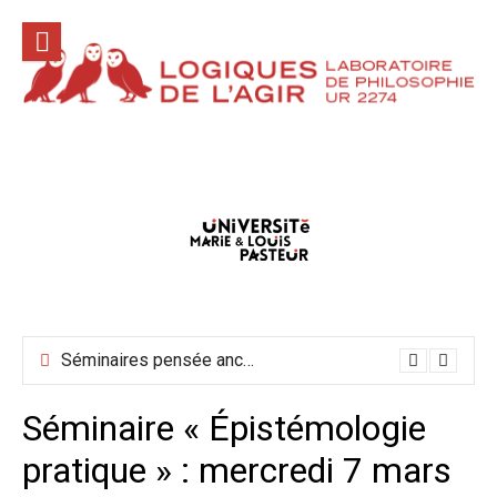
Aller
au
contenu
Conférences hors les murs mai-juin-juillet 2026
Séminaires pensée ancienne mai-juin 2026
Séminaire « Épistémologie
pratique » : mercredi 7 mars